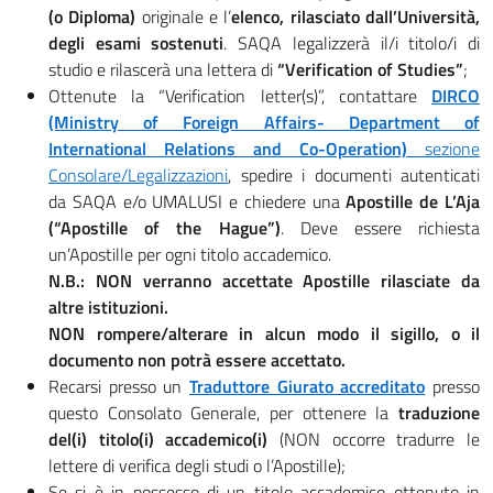
(o Diploma)
originale e l’
elenco, rilasciato dall’Università,
degli esami sostenuti
. SAQA legalizzerà il/i titolo/i di
studio e rilascerà una lettera di
“Verification of Studies”
;
Ottenute la “Verification letter(s)”, contattare
DIRCO
(Ministry of Foreign Affairs- Department of
International Relations and Co-Operation)
sezione
Consolare/Legalizzazioni
, spedire i documenti autenticati
da SAQA e/o UMALUSI e chiedere una
Apostille de L’Aja
(“Apostille of the Hague”)
. Deve essere richiesta
un’Apostille per ogni titolo accademico.
N.B.: NON verranno accettate Apostille rilasciate da
altre istituzioni.
NON rompere/alterare in alcun modo il sigillo, o il
documento non potrà essere accettato.
Recarsi presso un
Traduttore Giurato accreditato
presso
questo Consolato Generale, per ottenere la
traduzione
del(i) titolo(i) accademico(i)
(NON occorre tradurre le
lettere di verifica degli studi o l’Apostille);
Se si è in possesso di un titolo accademico ottenuto in