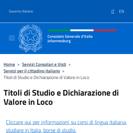
Salta al contenuto
IT
EN
Governo Italiano
Intestazione sito, social e menù
Consolato Generale d'Italia
Johannesburg
Sito Ufficiale del Consolato Generale d'Ital
Home
>
Servizi Consolari e Visti
>
Servizi per il cittadino italiano
>
Titoli di Studio e Dichiarazione di Valore in Loco
Titoli di Studio e Dichiarazione di
Valore in Loco
Cliccare qui per informazioni su corsi di lingua italiana,
studiare in Italia, borse di studio.