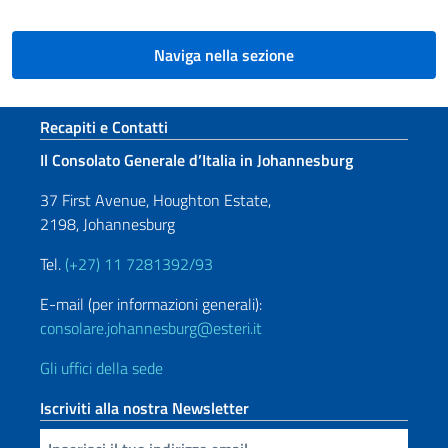
Naviga nella sezione
Sezione footer
Recapiti e Contatti
Il Consolato Generale d’Italia in Johannesburg
37 First Avenue, Houghton Estate,
2198, Johannesburg
Tel.
(+27) 11 7281392/93
E-mail (per informazioni generali):
consolare.johannesburg@esteri.it
Gli uffici della sede
Iscriviti alla nostra Newsletter
Inserisci la tua email