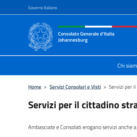
Salta al contenuto
Governo Italiano
Intestazione sito, social 
Consolato Generale d'Italia
Johannesburg
Sito Ufficiale del Consolato Genera
Chi sia
Home
>
Servizi Consolari e Visti
>
Servizi per il
Servizi per il cittadino str
Ambasciate e Consolati erogano servizi anche a fa