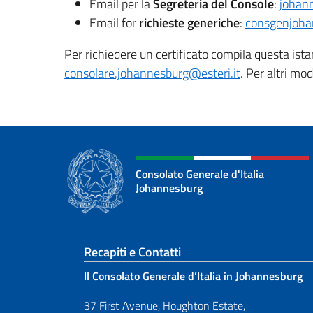
Email per la
Segreteria del Console
:
johann
Email for
richieste generiche
:
consgenjoha
Per richiedere un certificato compila questa ist
consolare.johannesburg@esteri.it
. Per altri mo
Consolato Generale d'Italia
Johannesburg
Sezione footer
Recapiti e Contatti
Il Consolato Generale d’Italia in Johannesburg
37 First Avenue, Houghton Estate,