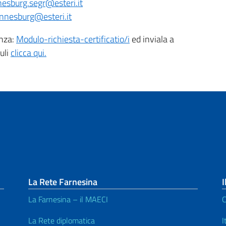
esburg.segr@esteri.it
nnesburg@esteri.it
anza:
Modulo-richiesta-certificati
o/i
ed inviala a
duli
clicca qui.
La Rete Farnesina
I
La Farnesina – il MAECI
C
La Rete diplomatica
I