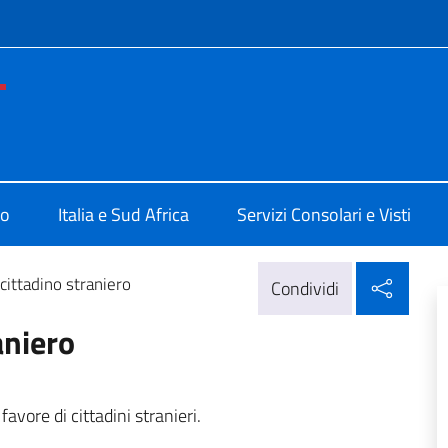
e menù
le d'Italia Johannesburg
mo
Italia e Sud Africa
Servizi Consolari e Visti
Condi
 cittadino straniero
Condividi
aniero
vore di cittadini stranieri.