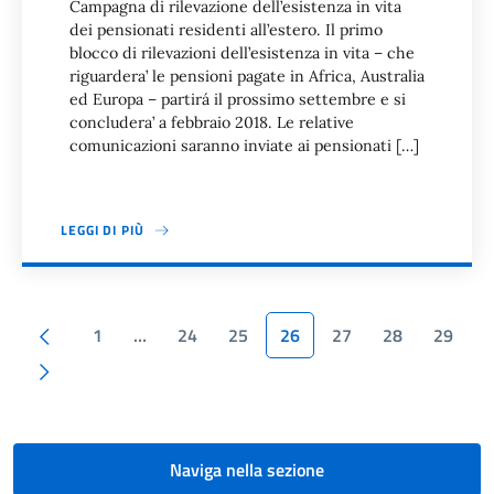
Campagna di rilevazione dell’esistenza in vita
dei pensionati residenti all’estero. Il primo
blocco di rilevazioni dell’esistenza in vita – che
riguardera’ le pensioni pagate in Africa, Australia
ed Europa – partirá il prossimo settembre e si
concludera’ a febbraio 2018. Le relative
comunicazioni saranno inviate ai pensionati […]
LEGGI DI PIÙ
Paginazione
Pagina precedente
1
…
24
25
26
27
28
29
Pagina successiva
Naviga nella sezione