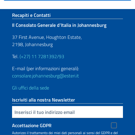
Sezione footer
Recapiti e Contatti
Il Consolato Generale d’Italia in Johannesburg
37 First Avenue, Houghton Estate,
2198, Johannesburg
Tel.
(+27) 11 7281392/93
E-mail (per informazioni generali):
consolare.johannesburg@esteri.it
Gli uffici della sede
Iscriviti alla nostra Newsletter
Inserisci la tua email
Accettazione GDPR
Autorizzo il trattamento dei miei dati personali ai sensi del GDPR e del