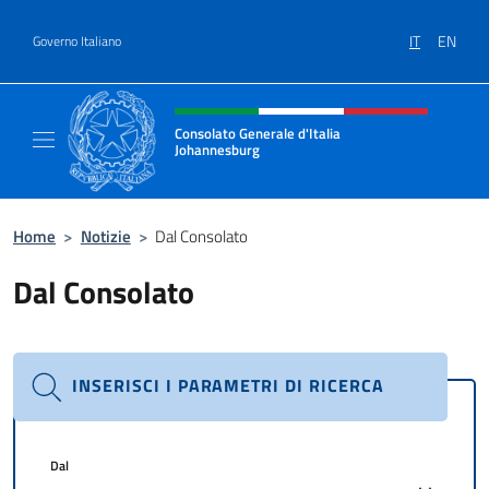
Salta al contenuto
IT
EN
Governo Italiano
Intestazione sito, social e menù
Consolato Generale d'Italia
Johannesburg
Sito Ufficiale del Consolato Generale d'Ital
Home
>
Notizie
>
Dal Consolato
Dal Consolato
INSERISCI I PARAMETRI DI RICERCA
Dal