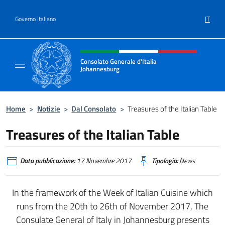
Salta al contenuto
IT
Governo Italiano
Intestazione sito, social e menù
Consolato Generale d'Italia
Johannesburg
Sito Ufficiale del Consolato Generale d'Ital
Home
>
Notizie
>
Dal Consolato
>
Treasures of the Italian Table
Treasures of the Italian Table
Data pubblicazione:
17 Novembre 2017
Tipologia:
News
In the framework of the Week of Italian Cuisine which
runs from the 20th to 26th of November 2017, The
Consulate General of Italy in Johannesburg presents