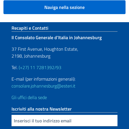
Naviga nella sezione
Sezione footer
Recapiti e Contatti
Il Consolato Generale d’Italia in Johannesburg
37 First Avenue, Houghton Estate,
2198, Johannesburg
Tel.
(+27) 11 7281392/93
E-mail (per informazioni generali):
consolare.johannesburg@esteri.it
Gli uffici della sede
Iscriviti alla nostra Newsletter
Inserisci la tua email