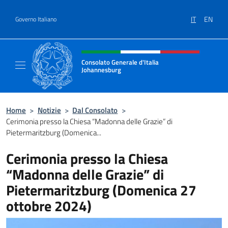
Salta al contenuto
IT
EN
Governo Italiano
Intestazione sito, social e menù
Consolato Generale d'Italia
Johannesburg
Sito Ufficiale del Consolato Generale d'Ital
Home
>
Notizie
>
Dal Consolato
>
Cerimonia presso la Chiesa “Madonna delle Grazie” di
Pietermaritzburg (Domenica...
Cerimonia presso la Chiesa
“Madonna delle Grazie” di
Pietermaritzburg (Domenica 27
ottobre 2024)