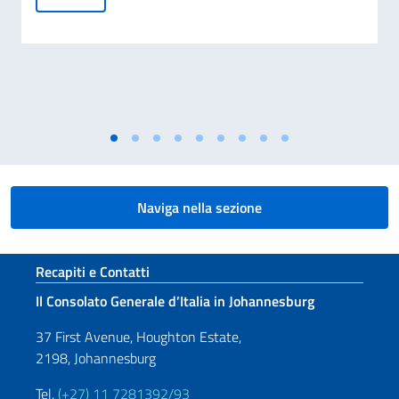
Naviga nella sezione
Sezione footer
Recapiti e Contatti
Il Consolato Generale d’Italia in Johannesburg
37 First Avenue, Houghton Estate,
2198, Johannesburg
Tel.
(+27) 11 7281392/93