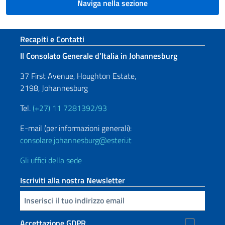
Naviga nella sezione
Sezione footer
Recapiti e Contatti
Il Consolato Generale d’Italia in Johannesburg
37 First Avenue, Houghton Estate,
2198, Johannesburg
Tel.
(+27) 11 7281392/93
E-mail (per informazioni generali):
consolare.johannesburg@esteri.it
Gli uffici della sede
Iscriviti alla nostra Newsletter
Inserisci la tua email
Accettazione GDPR