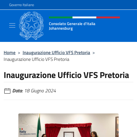
Salta al contenuto
Governo Italiano
Intestazione sito, social e menù
Consolato Generale d'Italia
Johannesburg
Sito Ufficiale del Consolato Generale d'Ital
Home
>
Inaugurazione Ufficio VFS Pretoria
>
Inaugurazione Ufficio VFS Pretoria
Inaugurazione Ufficio VFS Pretoria
Data:
18 Giugno 2024